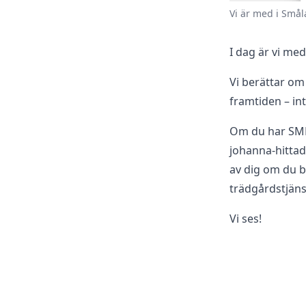
Vi är med i Smål
I dag är vi me
Vi berättar om
framtiden – int
Om du har SMP s
johanna-hittad
av dig om du b
trädgårdstjäns
Vi ses!