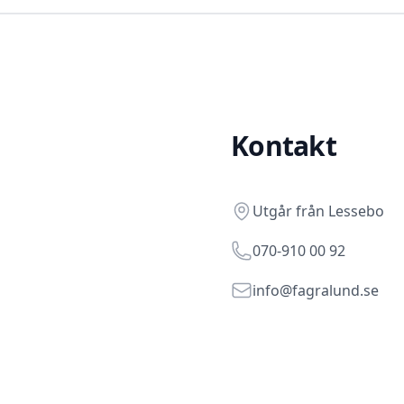
Kontakt
Address
Utgår från
Lessebo
Telephone
070-910 00 92
Email
info@fagralund.se