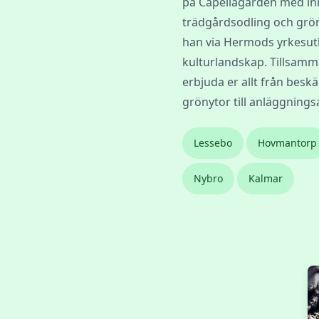
på Capellagården med inr
trädgårdsodling och grön
han via Hermods yrkesutb
kulturlandskap. Tillsamm
erbjuda er allt från beskä
grönytor till anläggnings
Lessebo
Hovmantorp
Nybro
Kalmar