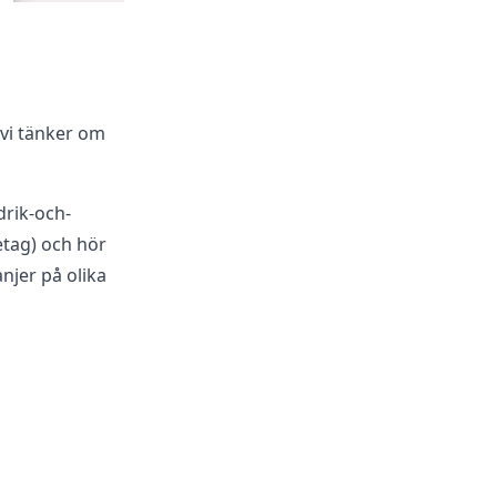
 vi tänker om
drik-och-
etag
) och hör
njer på olika