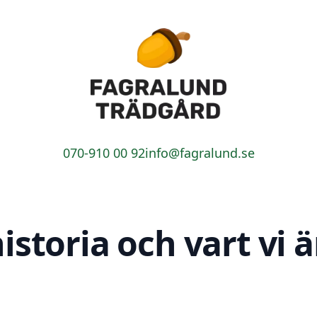
Fagralund Trädgård
070-910 00 92
info@fagralund.se
istoria och vart vi ä