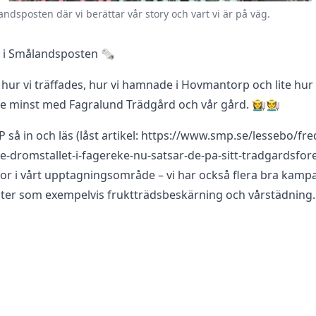
andsposten där vi berättar vår story och vart vi är på väg.
d i Smålandsposten 🗞️
 hur vi träffades, hur vi hamnade i Hovmantorp och lite hur
e minst med Fagralund Trädgård och vår gård. 👩‍🌾🧑‍🌾
å in och läs (låst artikel:
https://www.smp.se/lessebo/fre
e-dromstallet-i-fagereke-nu-satsar-de-pa-sitt-tradgardsfor
or i vårt upptagningsområde – vi har också flera bra kampa
ter som exempelvis fruktträdsbeskärning och vårstädning.